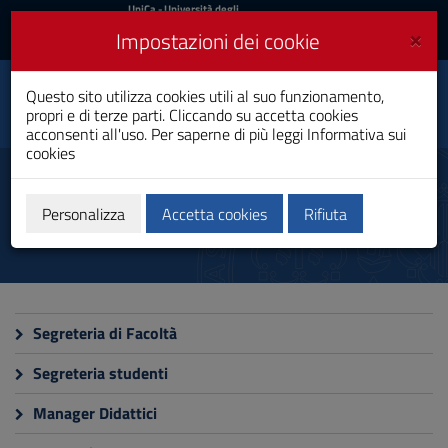
UniCa
UniCa
- Università degli
Studi di Cagliari
e
×
Impostazioni dei cookie
UniCA News
Accedi
Accedi
Questo sito utilizza cookies utili al suo funzionamento,
Relazioni Internazionali
Toggle
propri e di terze parti. Cliccando su accetta cookies
Laurea Magistrale
navigation
acconsenti all'uso. Per saperne di più leggi
Informativa sui
cookies
Vai
al
Staff amministrativo
Contenuto
Vai
Personalizza
Accetta cookies
Rifiuta
alla
navigazione
del
sito
Vai
al
Segreteria di Facoltà
Footer
Segreteria studenti
Manager Didattici