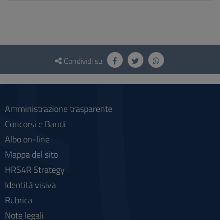
Questionario
e
Condividi su:
social
Amministrazione trasparente
Concorsi e Bandi
Albo on-line
Mappa del sito
HRS4R Strategy
Identità visiva
Rubrica
Note legali