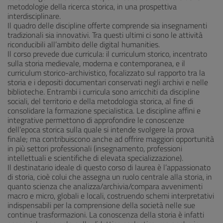
metodologie della ricerca storica, in una prospettiva
interdisciplinare.
Il quadro delle discipline offerte comprende sia insegnamenti
tradizionali sia innovativi. Tra questi ultimi ci sono le attività
riconducibili all’ambito delle digital humanities.
Il corso prevede due curricula: il curriculum storico, incentrato
sulla storia medievale, moderna e contemporanea, e il
curriculum storico-archivistico, focalizzato sul rapporto tra la
storia e i depositi documentari conservati negli archivi e nelle
biblioteche. Entrambi i curricula sono arricchiti da discipline
sociali, del territorio e della metodologia storica, al fine di
consolidare la formazione specialistica. Le discipline affini e
integrative permettono di approfondire le conoscenze
dell’epoca storica sulla quale si intende svolgere la prova
finale; ma contribuiscono anche ad offrire maggiori opportunità
in più settori professionali (insegnamento, professioni
intellettuali e scientifiche di elevata specializzazione).
Il destinatario ideale di questo corso di laurea è l’appassionato
di storia, cioè colui che assegna un ruolo centrale alla storia, in
quanto scienza che analizza/archivia/compara avvenimenti
macro e micro, globali e locali, costruendo schemi interpretativi
indispensabili per la comprensione della società nelle sue
continue trasformazioni. La conoscenza della storia è infatti