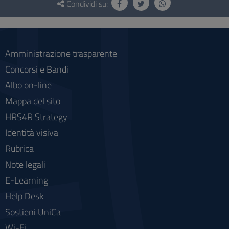
e
Condividi su:
social
Amministrazione trasparente
Concorsi e Bandi
Albo on-line
Mappa del sito
HRS4R Strategy
Identità visiva
Rubrica
Note legali
E-Learning
Help Desk
Sostieni UniCa
Wi-Fi