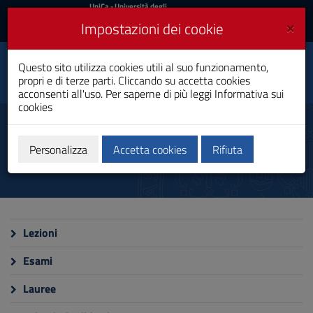
UniCa
UniCa
- Università degli
Studi di Cagliari
e
×
Impostazioni dei cookie
UniCA News
Accedi
Accedi
Questo sito utilizza cookies utili al suo funzionamento,
Storia e Società
Toggle
propri e di terze parti. Cliccando su accetta cookies
Laurea Magistrale
navigation
acconsenti all'uso. Per saperne di più leggi
Informativa sui
cookies
Vai
al
Calendari e orari
Contenuto
Vai
Personalizza
Accetta cookies
Rifiuta
alla
navigazione
del
sito
Vai
al
Lezioni
Footer
Esami
Lauree