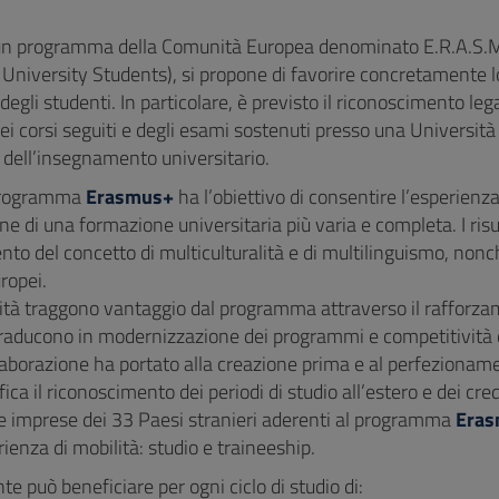
un programma della Comunità Europea denominato E.R.A.S.M
 University Students), si propone di favorire concretamente lo
 degli studenti. In particolare, è previsto il riconoscimento leg
dei corsi seguiti e degli esami sostenuti presso una Università
di dell’insegnamento universitario.
 programma
Erasmus+
ha l’obiettivo di consentire l’esperienza 
one di una formazione universitaria più varia e completa. I risul
to del concetto di multiculturalità e di multilinguismo, nonc
uropei.
ità traggono vantaggio dal programma attraverso il rafforzame
i traducono in modernizzazione dei programmi e competitività 
aborazione ha portato alla creazione prima e al perfezioname
ica il riconoscimento dei periodi di studio all’estero e dei credit
 e imprese dei 33 Paesi stranieri aderenti al programma
Era
erienza di mobilità: studio e traineeship.
e può beneficiare per ogni ciclo di studio di: