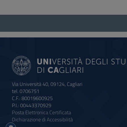
Questionario
e
social
Via Università 40, 09124, Cagliari
tel. 0706751
C.F.: 80019600925
P.I.: 00443370929
Posta Elettronica Certificata
Dichiarazione di Accessibilità
Impostazioni