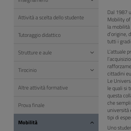
Vai
al
Dal 1987 
Attività a scelta dello studente
Footer
Mobility of
la mobilità
d’origine, 
Tutoraggio didattico
tutti i gra
L’attuale
Strutture e aule
l’acquisizi
rafforzamen
Tirocinio
cittadini e
Le Univers
Altre attività formative
le quali s
questa coll
che semplif
Prova finale
università
tipi di esp
Mobilità
Uno student