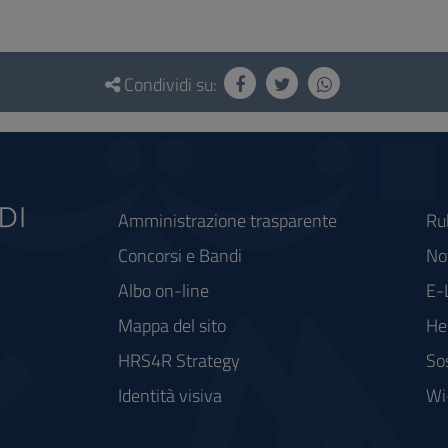
Condividi su:
Amministrazione trasparente
Ru
Concorsi e Bandi
Not
Albo on-line
E-
Mappa del sito
He
HRS4R Strategy
So
Identità visiva
Wi