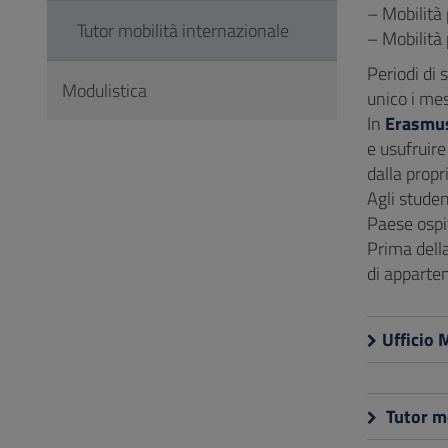
– Mobilità 
Tutor mobilità internazionale
– Mobilità 
Periodi di 
Modulistica
unico i mes
In
Erasmu
e usufruire
dalla propr
Agli stude
Paese ospi
Prima della
di apparten
Ufficio 
Tutor mo