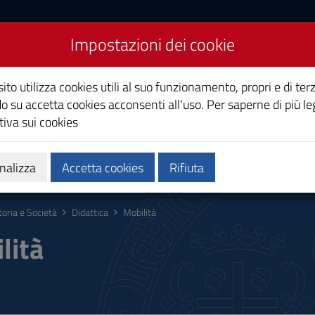
Impostazioni dei cookie
ito utilizza cookies utili al suo funzionamento, propri e di terz
o su accetta cookies acconsenti all'uso. Per saperne di più le
iva sui cookies
Calendari e orari
Qualità e miglioramento
nalizza
Accetta cookies
Rifiuta
toria e Società
Didattica
Mobilità
lità