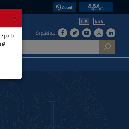
UniCA News
Accedi
×
ITA
ENG
Seguici su:
e parti.
ggi