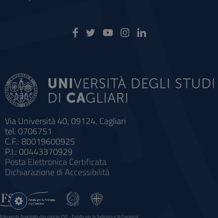
Via Università 40, 09124, Cagliari
tel. 0706751
C.F.: 80019600925
P.I.: 00443370929
Posta Elettronica Certificata
Dichiarazione di Accessibilità
Impostazioni
cookie
Intervento finanziato con risorse FSC - Fondo per lo Sviluppo e la Coesione