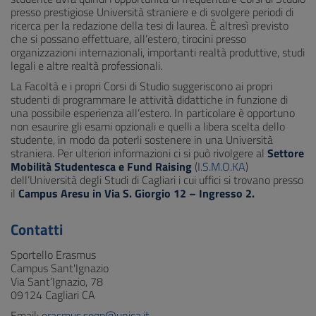
presso prestigiose Università straniere e di svolgere periodi di
ricerca per la redazione della tesi di laurea. È altresì previsto
che si possano effettuare, all’estero, tirocini presso
organizzazioni internazionali, importanti realtà produttive, studi
legali e altre realtà professionali.
La Facoltà e i propri Corsi di Studio suggeriscono ai propri
studenti di programmare le attività didattiche in funzione di
una possibile esperienza all’estero. In particolare è opportuno
non esaurire gli esami opzionali e quelli a libera scelta dello
studente, in modo da poterli sostenere in una Università
straniera. Per ulteriori informazioni ci si può rivolgere al
Settore
Mobilità Studentesca e Fund Raising
(
I.S.M.O.KA
)
dell’Università degli Studi di Cagliari i cui uffici si trovano presso
il
Campus Aresu in Via S. Giorgio 12 – Ingresso 2.
Contatti
Sportello Erasmus
Campus Sant'Ignazio
Via Sant’Ignazio, 78
09124 Cagliari CA
Email:
erasmus.segp@unica.it