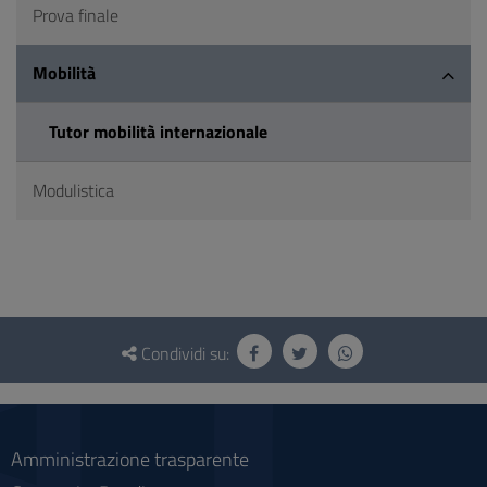
Prova finale
Mobilità
Tutor mobilità internazionale
Modulistica
Questionario
e
Condividi su:
social
Amministrazione trasparente