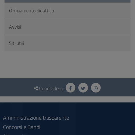
Ordinamento didattico
Avvisi
Siti utili
Questionario
e
Condividi su:
social
Amministrazione trasparente
Concorsi e Bandi