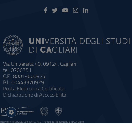
Via Università 40, 09124, Cagliari
tel. 0706751
C.F.: 80019600925
P.I.: 00443370929
Posta Elettronica Certificata
Dichiarazione di Accessibilità
Impostazioni
cookie
Intervento finanziato con risorse FSC - Fondo per lo Sviluppo e la Coesione
Sistema informatico gestionale integrato a supporto della didattica e della ricerca e potenziamento dei servizi online
agli studenti