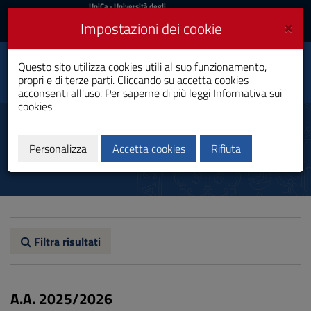
UniCa
UniCa
- Università degli
Studi di Cagliari
e
×
Impostazioni dei cookie
UniCA News
Accedi
Accedi
Scienze dei Servizi
Questo sito utilizza cookies utili al suo funzionamento,
Toggle
Giuridici
propri e di terze parti. Cliccando su accetta cookies
navigation
Laurea
acconsenti all'uso. Per saperne di più leggi
Informativa sui
cookies
Vai
al
Regolamento didattico
Contenuto
Vai
Personalizza
Accetta cookies
Rifiuta
alla
navigazione
del
sito
Vai
al
Footer
Filtra risultati
A.A. 2025/2026