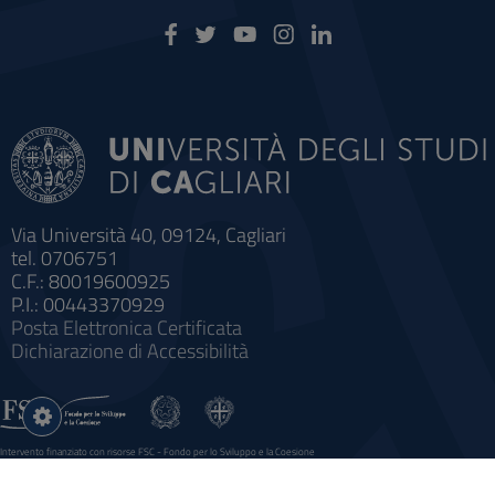
Via Università 40, 09124, Cagliari
tel. 0706751
C.F.: 80019600925
P.I.: 00443370929
Posta Elettronica Certificata
Dichiarazione di Accessibilità
Impostazioni
cookie
Intervento finanziato con risorse FSC - Fondo per lo Sviluppo e la Coesione
Sistema informatico gestionale integrato a supporto della didattica e della ricerca e potenziamento dei servizi online
agli studenti