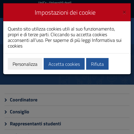
UniCa
UniCa
- Università degli
Studi di Cagliari
e
×
Impostazioni dei cookie
UniCA News
Accedi
Accedi
Scienze dei Servizi
Questo sito utilizza cookies utili al suo funzionamento,
Toggle
Giuridici
propri e di terze parti. Cliccando su accetta cookies
navigation
Laurea
acconsenti all'uso. Per saperne di più leggi
Informativa sui
cookies
Vai
al
Organizzazione
Contenuto
Vai
Personalizza
Accetta cookies
Rifiuta
alla
navigazione
del
sito
Vai
al
Coordinatore
Footer
Consiglio
Rappresentanti studenti