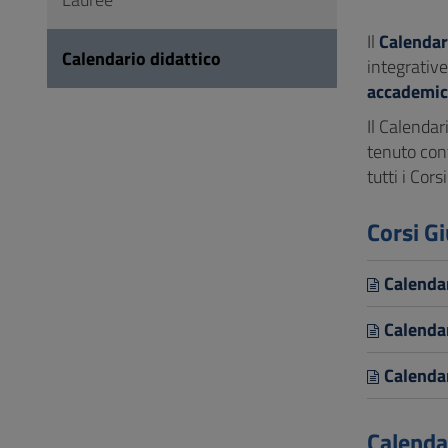
Vai
al
Il
Calendar
Calendario didattico
Footer
integrative
accademi
Il Calendar
tenuto con
tutti i Cor
Corsi Gi
Calenda
Calenda
Calenda
Calenda