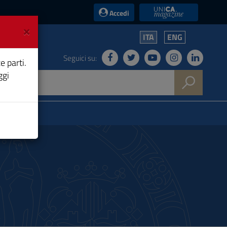
UniCA News
Accedi
×
ITA
ENG
Seguici su:
e parti.
ggi