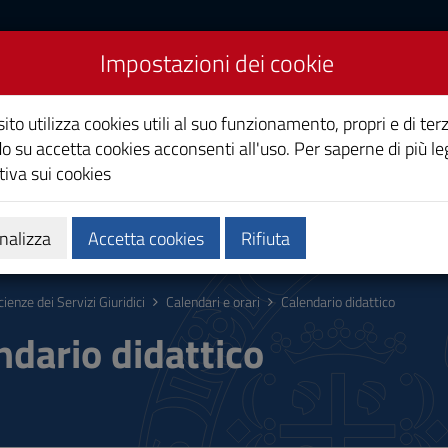
Impostazioni dei cookie
i Giuridici
ito utilizza cookies utili al suo funzionamento, propri e di terz
o su accetta cookies acconsenti all'uso. Per saperne di più le
iva sui cookies
Calendari e orari
Qualità e miglioramento
nalizza
Accetta cookies
Rifiuta
cienze dei Servizi Giuridici
Calendari e orari
Calendario didattico
ndario didattico