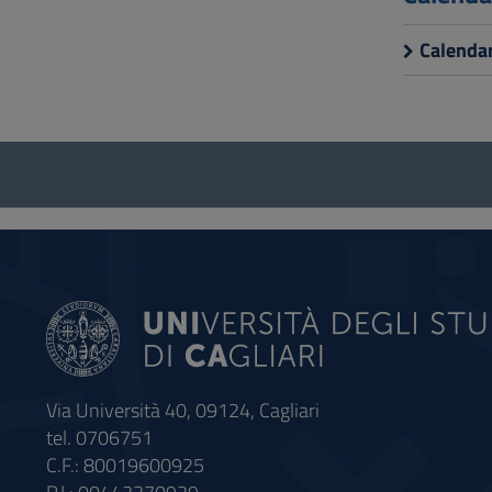
Calenda
Questionario
e
social
Via Università 40, 09124, Cagliari
tel. 0706751
C.F.: 80019600925