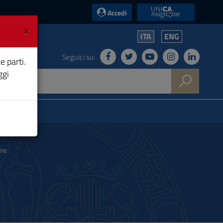
UniCA News
Accedi
×
ITA
ENG
Seguici su:
e parti.
ggi
one