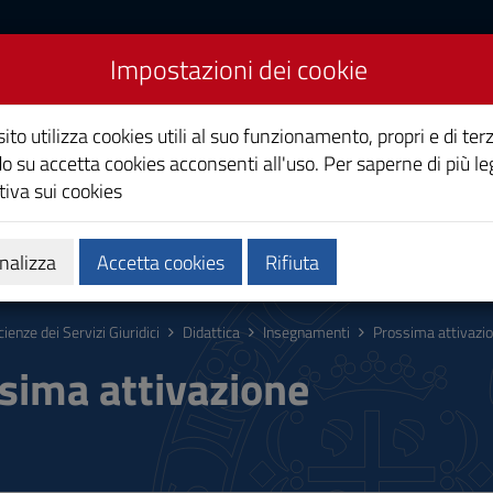
Impostazioni dei cookie
i Giuridici
ito utilizza cookies utili al suo funzionamento, propri e di terz
o su accetta cookies acconsenti all'uso. Per saperne di più le
iva sui cookies
Calendari e orari
Qualità e miglioramento
nalizza
Accetta cookies
Rifiuta
cienze dei Servizi Giuridici
Didattica
Insegnamenti
Prossima attivazi
sima attivazione