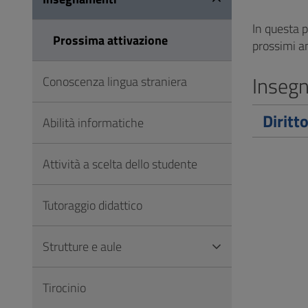
Vai
al
In questa 
Prossima attivazione
Footer
prossimi an
Insegn
Conoscenza lingua straniera
Diritt
Abilità informatiche
Attività a scelta dello studente
Tutoraggio didattico
Strutture e aule
Tirocinio