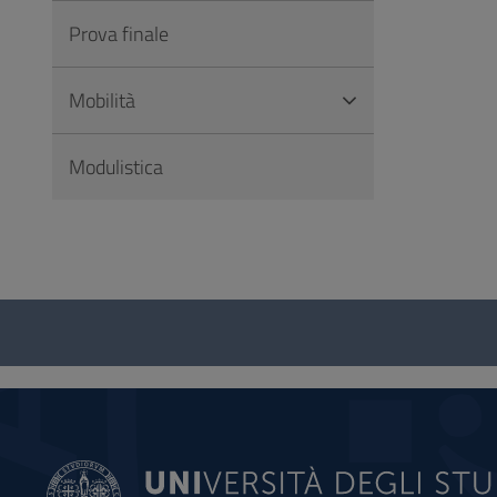
Prova finale
Mobilità
Modulistica
Questionario
e
social