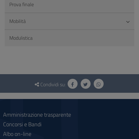
Prova finale
Mobilità
Modulistica
Questionario
e
Condividi su:
social
Amministrazione trasparente
Concorsi e Bandi
Albo on-line