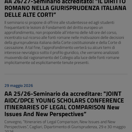
AA 26/27-Seminario accreditato: "IL DIRITTO
ROMANO NELLA GIURISPRUDENZA ITALIANA
DELLE ALTE CORTI”
Il seminario si propone di offrire alle studentesse ed agli studenti
frequentanti le lezioni di Fondamenti del diritto europeo un
approfondimento, non proponibile all’interno delle 48 ore del corso,
incentrato sul ricorso alle fonti romane nelle motivazioni delle decisioni
della giurisprudenza italiana della Corte costituzionale e della Corte di
cassazione. A tal fine, l’approfondimento verterà su alcuni temi di
interesse nevralgico sotto il profilo giuridico, che verranno analizzati
muovendo dal ragionamento del Collegio alla luce delle fonti romane
implicitamente od esplicitamente tenute presenti.
29 maggio 2026
AA 25/26-Seminario da accreditare: "JOINT
AIDC/DPCE YOUNG SCHOLARS CONFERENCE
ITINERARIES OF LEGAL COMPARISON New
Issues And New Perspectives”
Convegno, “Itineraries of Legal Comparison, New Issues and New
Perspectives”, Cagliari, Dipartimento di Giurisprudenza, 29 e 30 maggio
2026