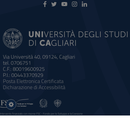
Via Università 40, 09124, Cagliari
tel. 0706751
C.F.: 80019600925
P.I.: 00443370929
Posta Elettronica Certificata
Dichiarazione di Accessibilità
Impostazioni
cookie
Intervento finanziato con risorse FSC - Fondo per lo Sviluppo e la Coesione
Sistema informatico gestionale integrato a supporto della didattica e della ricerca e potenziamento dei servizi online
agli studenti