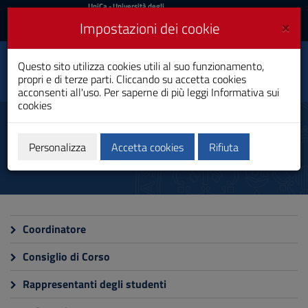
UniCa
UniCa
- Università degli
Studi di Cagliari
e
×
Impostazioni dei cookie
UniCA News
Accedi
Accedi
Questo sito utilizza cookies utili al suo funzionamento,
Giurisprudenza
Toggle
propri e di terze parti. Cliccando su accetta cookies
Laurea Magistrale a Ciclo Unico
navigation
acconsenti all'uso. Per saperne di più leggi
Informativa sui
cookies
Vai
al
Organizzazione
Contenuto
Vai
Personalizza
Accetta cookies
Rifiuta
alla
navigazione
del
sito
Vai
al
Coordinatore
Footer
Consiglio di Corso
Rappresentanti degli studenti