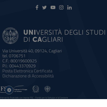
Via Università 40, 09124, Cagliari
tel. 0706751
C.F.: 80019600925
P.I.: 00443370929
Posta Elettronica Certificata
Dichiarazione di Accessibilità
Impostazioni
cookie
Intervento finanziato con risorse FSC - Fondo per lo Sviluppo e la Coesione
Sistema informatico gestionale integrato a supporto della didattica e della ricerca e potenziamento dei servizi online
agli studenti