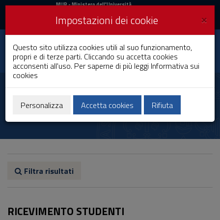
MIUR
MUR
- Ministero dell'Università
e della Ricerca
e
×
Impostazioni dei cookie
UniCA News
Accedi
Accedi
Università degli
Questo sito utilizza cookies utili al suo funzionamento,
Toggle
propri e di terze parti. Cliccando su accetta cookies
Studi di Cagliari
navigation
acconsenti all'uso. Per saperne di più leggi
Informativa sui
cookies
Vai
al
Contenuto
Vai
Personalizza
Accetta cookies
Rifiuta
alla
navigazione
del
sito
Vai
al
Footer
Filtra risultati
RICEVIMENTO STUDENTI