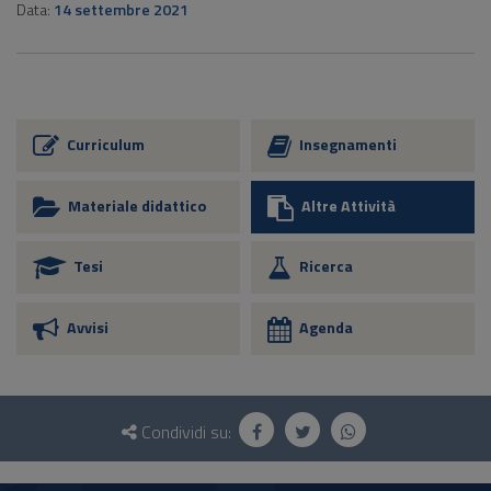
Data:
14 settembre 2021
Curriculum
Insegnamenti
Materiale didattico
Altre Attività
Tesi
Ricerca
Avvisi
Agenda
Questionario
e
Condividi su:
social