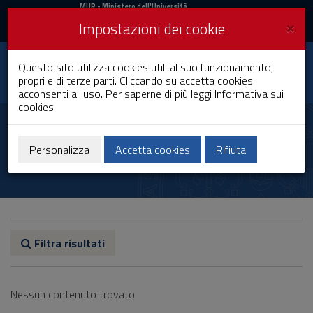
MIUR
MUR
- Ministero dell'Università
e della Ricerca
e
×
Impostazioni dei cookie
UniCA News
Accedi
Accedi
Università degli
Questo sito utilizza cookies utili al suo funzionamento,
Toggle
propri e di terze parti. Cliccando su accetta cookies
Studi di Cagliari
navigation
acconsenti all'uso. Per saperne di più leggi
Informativa sui
cookies
Vai
al
Annarosa Carta
Contenuto
Vai
Personalizza
Accetta cookies
Rifiuta
alla
navigazione
del
sito
Vai
al
Footer
Filtra risultati
Nessun contenuto trovato