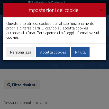
MIUR
MUR
- Ministero dell'Università
e della Ricerca
e
×
Impostazioni dei cookie
UniCA News
Accedi
Accedi
Università degli
Questo sito utilizza cookies utili al suo funzionamento,
Toggle
propri e di terze parti. Cliccando su accetta cookies
Studi di Cagliari
navigation
acconsenti all'uso. Per saperne di più leggi
Informativa sui
cookies
Vai
al
Mauro Pala
Contenuto
Vai
Personalizza
Accetta cookies
Rifiuta
alla
navigazione
del
sito
Vai
al
Footer
Filtra risultati
Nessun contenuto trovato