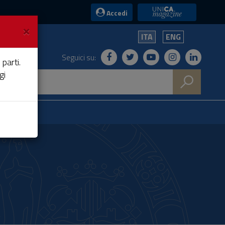
UniCA News
Accedi
×
ITA
ENG
Seguici su:
 parti.
gi