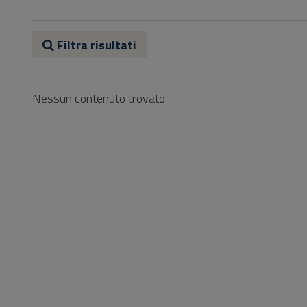
Vai
al
Footer
Filtra risultati
Nessun contenuto trovato