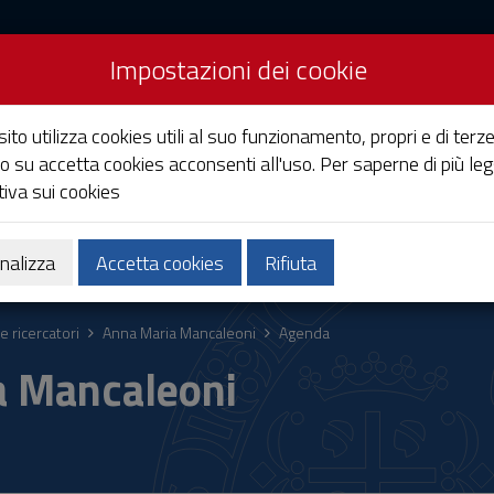
Impostazioni dei cookie
Studi di Cagliari
ito utilizza cookies utili al suo funzionamento, propri e di terze
o su accetta cookies acconsenti all'uso. Per saperne di più leg
iva sui cookies
Ricerca
Società e territorio
nalizza
Accetta cookies
Rifiuta
e ricercatori
Anna Maria Mancaleoni
Agenda
a Mancaleoni