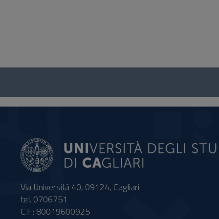
Questionario
e
social
Via Università 40, 09124, Cagliari
tel. 0706751
C.F.: 80019600925