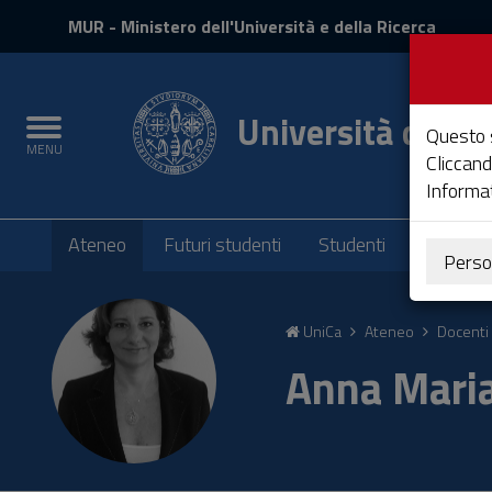
MIUR
MUR
- Ministero dell'Università e della Ricerca
e
Accedi
Università degli 
Toggle
Questo s
MENU
navigation
Cliccand
Informat
Submenu
Ateneo
Futuri studenti
Studenti
Laureati
Perso
Vai
al
UniCa
Ateneo
Docenti 
Contenuto
Vai
Anna Mari
alla
navigazione
del
sito