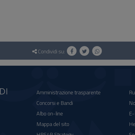
Condividi su:
Amministrazione trasparente
Ru
Concorsi e Bandi
No
Albo on-line
E-
Mappa del sito
He
HRS4R Strategy
So