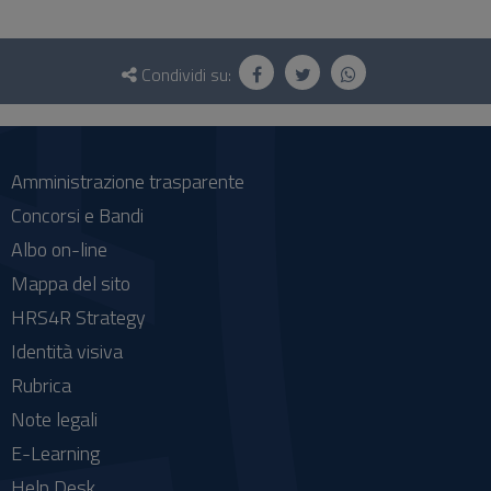
Questionario
e
Condividi su:
social
Amministrazione trasparente
Concorsi e Bandi
Albo on-line
Mappa del sito
HRS4R Strategy
Identità visiva
Rubrica
Note legali
E-Learning
Help Desk