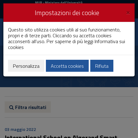
MIUR
MUR
- Ministero dell'Università
e della Ricerca
e
×
Impostazioni dei cookie
UniCA News
Accedi
Accedi
Università degli
Questo sito utilizza cookies utili al suo funzionamento,
Toggle
propri e di terze parti. Cliccando su accetta cookies
Studi di Cagliari
navigation
acconsenti all'uso. Per saperne di più leggi
Informativa sui
cookies
Vai
al
Massimo Bartoletti
Contenuto
Vai
Personalizza
Accetta cookies
Rifiuta
alla
navigazione
del
sito
Vai
al
Footer
Filtra risultati
03 maggio 2022
International School on Algorand Smart