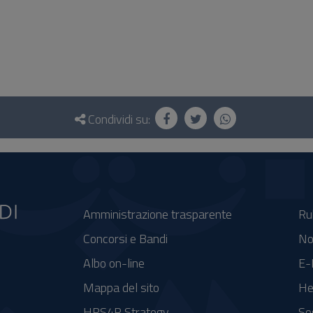
Condividi su:
Amministrazione trasparente
Ru
Concorsi e Bandi
No
Albo on-line
E-
Mappa del sito
He
HRS4R Strategy
So