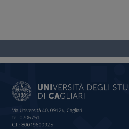
Questionario
e
social
Via Università 40, 09124, Cagliari
tel. 0706751
C.F.: 80019600925