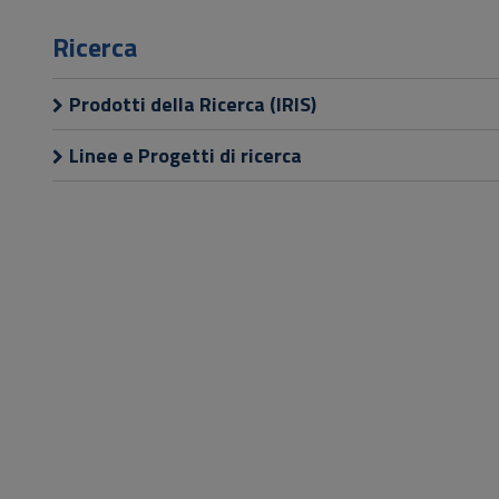
Vai
al
Ricerca
Footer
Prodotti della Ricerca (IRIS)
Linee e Progetti di ricerca