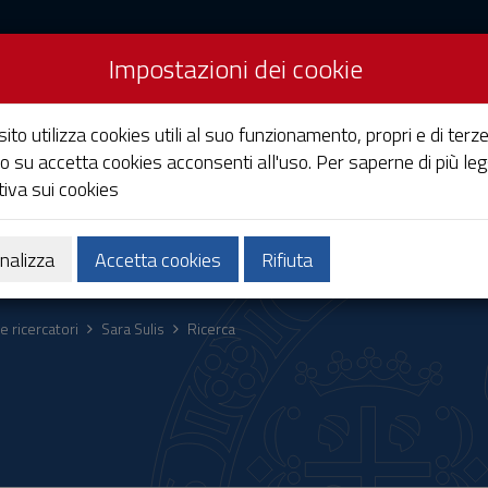
Impostazioni dei cookie
Studi di Cagliari
ito utilizza cookies utili al suo funzionamento, propri e di terze
o su accetta cookies acconsenti all'uso. Per saperne di più leg
iva sui cookies
Ricerca
Società e territorio
nalizza
Accetta cookies
Rifiuta
e ricercatori
Sara Sulis
Ricerca