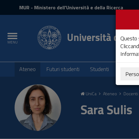
MIUR
MUR
- Ministero dell'Università e della Ricerca
e
Accedi
Università degli 
Toggle
Questo s
MENU
navigation
Cliccand
Informat
Submenu
Ateneo
Futuri studenti
Studenti
Laureati
Perso
Vai
al
UniCa
Ateneo
Docenti 
Contenuto
Vai
Sara Sulis
alla
navigazione
del
sito