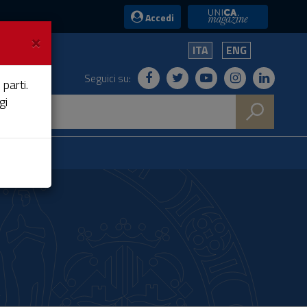
UniCA News
Accedi
×
ITA
ENG
Seguici su:
 parti.
gi