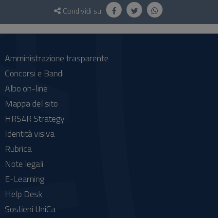
Questionario
e
Condividi su:
social
Amministrazione trasparente
Concorsi e Bandi
Albo on-line
Mappa del sito
HRS4R Strategy
Identità visiva
Rubrica
Note legali
E-Learning
Help Desk
Sostieni UniCa