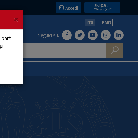
UniCA News
Accedi
×
ITA
ENG
Seguici su:
 parti.
gi