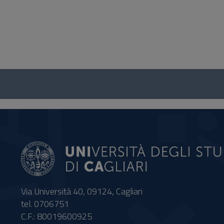
Questionario
e
social
Via Università 40, 09124, Cagliari
tel. 0706751
C.F.: 80019600925