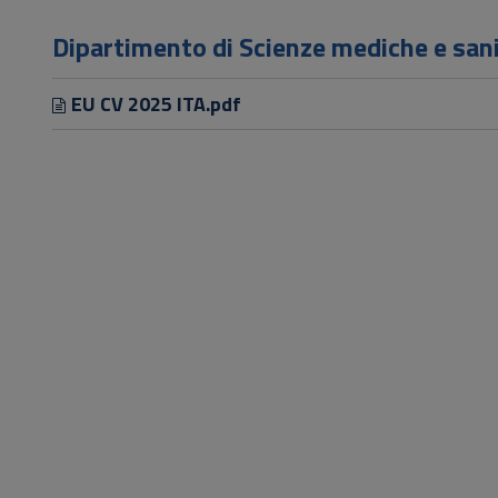
Vai
al
Dipartimento di Scienze mediche e san
Footer
EU CV 2025 ITA.pdf