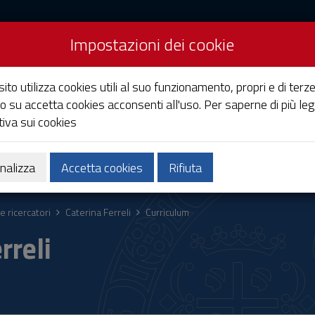
Impostazioni dei cookie
Studi di Cagliari
ito utilizza cookies utili al suo funzionamento, propri e di terze
o su accetta cookies acconsenti all'uso. Per saperne di più leg
iva sui cookies
Ricerca
Società e territorio
nalizza
Accetta cookies
Rifiuta
e ricercatori
Caterina Ferreli
Curriculum
rreli