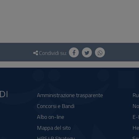
Condividi su:
Amministrazione trasparente
Ru
Concorsi e Bandi
No
Albo on-line
E-
Mappa del sito
He
HRS4R Strategy
So