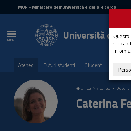
MIUR
MUR
- Ministero dell'Università e della Ricerca
e
Accedi
Università degli 
Toggle
Questo s
MENU
navigation
Cliccand
Informat
Submenu
Ateneo
Futuri studenti
Studenti
Laureati
Perso
Vai
al
UniCa
Ateneo
Docenti 
Contenuto
Vai
Caterina Fe
alla
navigazione
del
sito