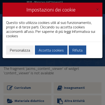
MIUR
MUR
- Ministero dell'Università
e della Ricerca
e
×
Impostazioni dei cookie
UniCA News
Accedi
Accedi
Università degli
Questo sito utilizza cookies utili al suo funzionamento,
Toggle
propri e di terze parti. Cliccando su accetta cookies
Studi di Cagliari
navigation
acconsenti all'uso. Per saperne di più leggi
Informativa sui
cookies
Vai
al
Contenuto
Vai
Personalizza
Accetta cookies
Rifiuta
alla
navigazione
del
sito
The fragment 'jacms_content_viewer' of widget
Vai
'content_viewer' is not available
al
Footer
Curriculum
Insegnamenti
Materiale didattico
Altre Attività