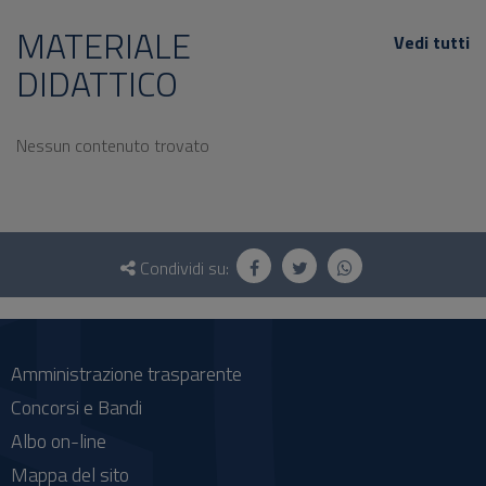
MATERIALE
Vedi tutti
DIDATTICO
Nessun contenuto trovato
Questionario
e
Condividi su:
social
Amministrazione trasparente
Concorsi e Bandi
Albo on-line
Mappa del sito