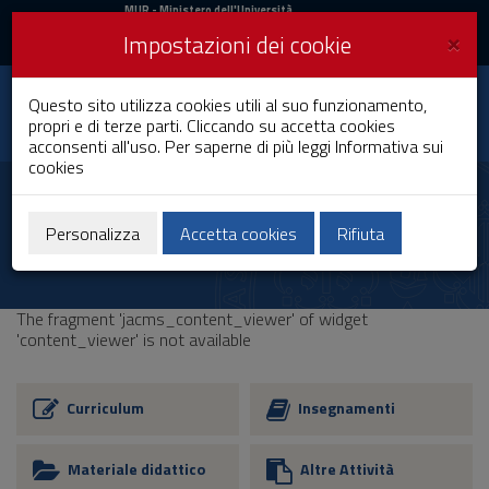
MIUR
MUR
- Ministero dell'Università
e della Ricerca
e
×
Impostazioni dei cookie
UniCA News
Accedi
Accedi
Università degli
Questo sito utilizza cookies utili al suo funzionamento,
Toggle
propri e di terze parti. Cliccando su accetta cookies
Studi di Cagliari
navigation
acconsenti all'uso. Per saperne di più leggi
Informativa sui
cookies
Vai
al
Contenuto
Vai
Personalizza
Accetta cookies
Rifiuta
alla
navigazione
del
sito
The fragment 'jacms_content_viewer' of widget
Vai
'content_viewer' is not available
al
Footer
Curriculum
Insegnamenti
Materiale didattico
Altre Attività