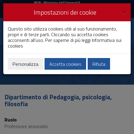
MIUR
MUR
- Ministero dell'Università
e della Ricerca
e
×
Impostazioni dei cookie
UniCA News
Accedi
Accedi
Università degli
Questo sito utilizza cookies utili al suo funzionamento,
Toggle
propri e di terze parti. Cliccando su accetta cookies
Studi di Cagliari
navigation
acconsenti all'uso. Per saperne di più leggi
Informativa sui
cookies
Vai
al
Diego Lasio
Contenuto
Vai
Personalizza
Accetta cookies
Rifiuta
alla
navigazione
del
sito
Vai
Dipartimento di Pedagogia, psicologia,
al
filosofia
Footer
Ruolo
Professore associato