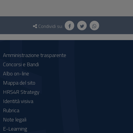
Questionario
e
Condividi su:
social
Amministrazione trasparente
Concorsi e Bandi
Albo on-line
Mappa del sito
HRS4R Strategy
Identità visiva
Rubrica
Note legali
E-Learning