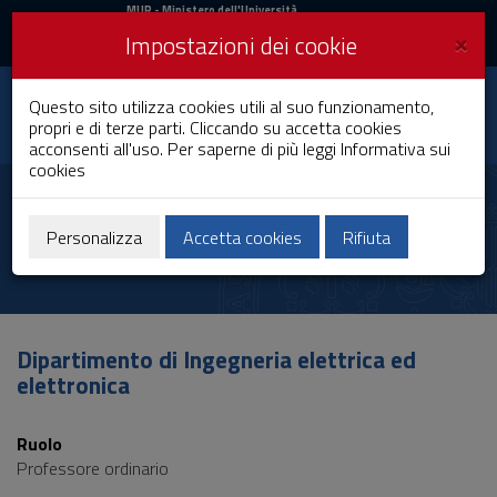
MIUR
MUR
- Ministero dell'Università
e della Ricerca
e
×
Impostazioni dei cookie
UniCA News
Accedi
Accedi
Università degli
Questo sito utilizza cookies utili al suo funzionamento,
Toggle
propri e di terze parti. Cliccando su accetta cookies
Studi di Cagliari
navigation
acconsenti all'uso. Per saperne di più leggi
Informativa sui
cookies
Vai
al
Massimo Barbaro
Contenuto
Vai
Personalizza
Accetta cookies
Rifiuta
alla
navigazione
del
sito
Vai
Dipartimento di Ingegneria elettrica ed
al
elettronica
Footer
Ruolo
Professore ordinario