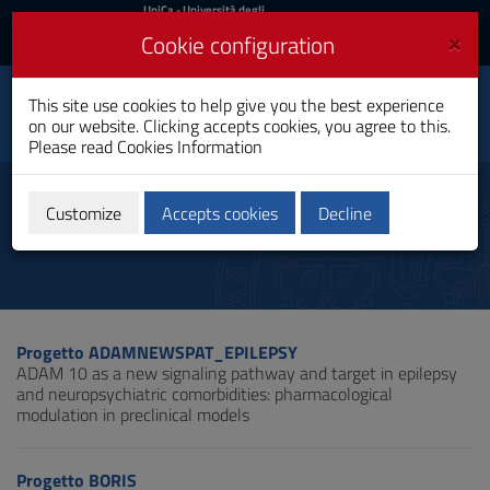
UniCa
UniCa
- Università degli
Studi di Cagliari
and
×
Cookie configuration
UniCA News
Login
Login
This site use cookies to help give you the best experience
Department of Life and
Toggle
on our website. Clicking accepts cookies, you agree to this.
Environmental Sciences
navigation
Please read
Cookies Information
Skip
to
Projects
Content
Customize
Accepts cookies
Decline
Go
to
site
navigation
Go
to
Progetto ADAMNEWSPAT_EPILEPSY
Footer
ADAM 10 as a new signaling pathway and target in epilepsy
and neuropsychiatric comorbidities: pharmacological
modulation in preclinical models
Progetto BORIS