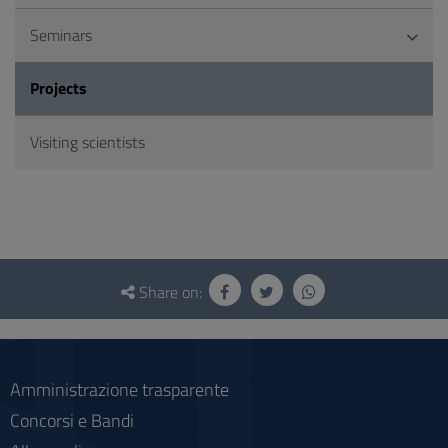
Seminars
Projects
Visiting scientists
Questionnaire
and
Share on:
social
Amministrazione trasparente
Concorsi e Bandi