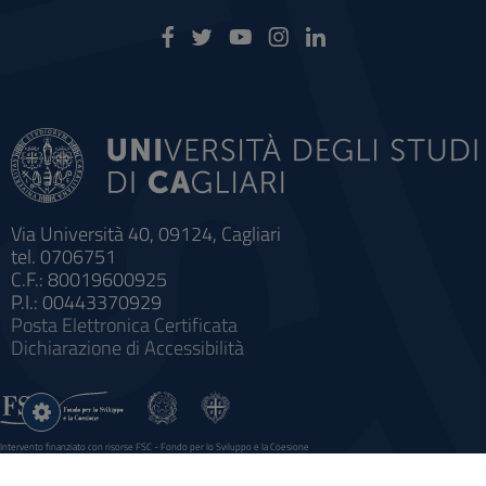
Via Università 40, 09124, Cagliari
tel. 0706751
C.F.: 80019600925
P.I.: 00443370929
Posta Elettronica Certificata
Dichiarazione di Accessibilità
Impostazioni
cookie
Intervento finanziato con risorse FSC - Fondo per lo Sviluppo e la Coesione
Sistema informatico gestionale integrato a supporto della didattica e della ricerca e potenziamento dei servizi online
agli studenti