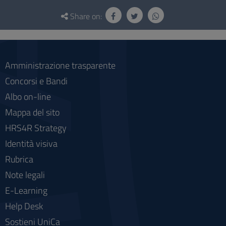
Questionnaire
and
Share on:
social
Amministrazione trasparente
Concorsi e Bandi
Albo on-line
Mappa del sito
HRS4R Strategy
Identità visiva
Rubrica
Note legali
E-Learning
Help Desk
Sostieni UniCa