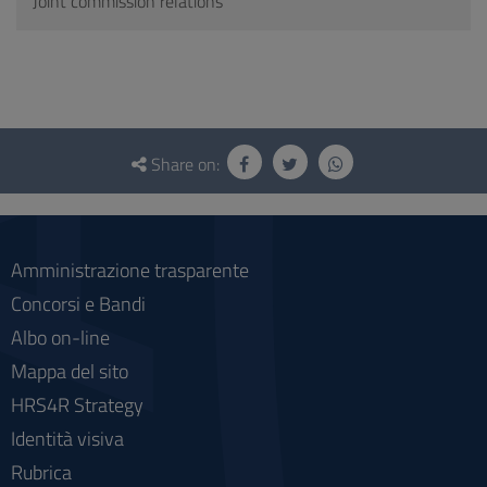
Joint commission relations
Questionnaire
and
Share on:
social
Amministrazione trasparente
Concorsi e Bandi
Albo on-line
Mappa del sito
HRS4R Strategy
Identità visiva
Rubrica