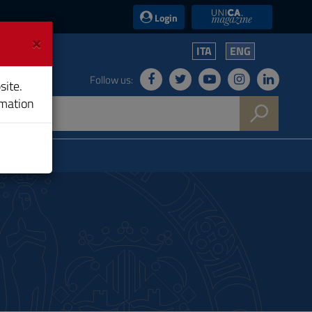
UniCA News
Login
×
ITA
ENG
Follow us:
site.
rmation