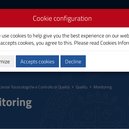
Cookie configuration
iences and Quality
e use cookies to help give you the best experience on our web
 accepts cookies, you agree to this. Please read
Cookies Info
mize
Accepts cookies
Decline
hing
Calendars and Timetable
Quality
cienze Tossicologiche e Controllo di Qualità
Quality
Monitoring
toring