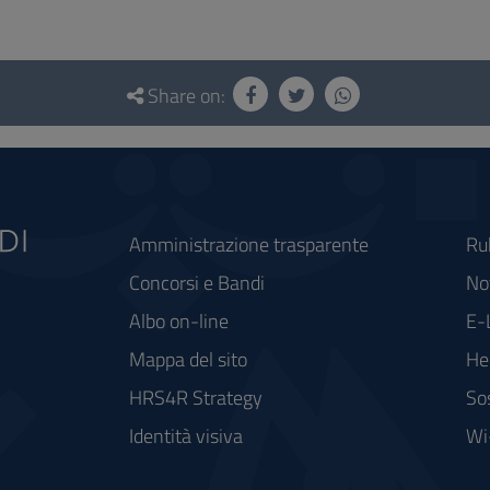
Share on:
Amministrazione trasparente
Ru
Concorsi e Bandi
Not
Albo on-line
E-
Mappa del sito
He
HRS4R Strategy
So
Identità visiva
Wi