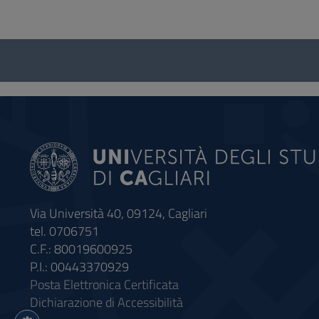
Questionnaire
and
social
Via Università 40, 09124, Cagliari
tel. 0706751
C.F.: 80019600925
P.I.: 00443370929
Posta Elettronica Certificata
Dichiarazione di Accessibilità
Impostazioni