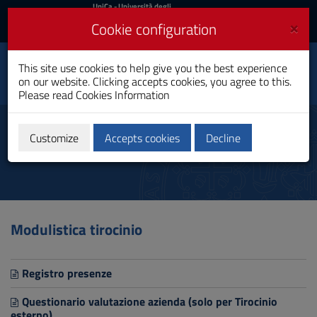
UniCa
UniCa
- Università degli
Studi di Cagliari
and
×
Cookie configuration
UniCA News
Login
Login
Toxicological Sciences
This site use cookies to help give you the best experience
Toggle
and Quality Assurance
on our website. Clicking accepts cookies, you agree to this.
navigation
Bachelor's Degree
Please read
Cookies Information
Skip
to
Modulistica
Content
Customize
Accepts cookies
Decline
Go
to
site
navigation
Go
to
Modulistica tirocinio
Footer
Registro presenze
Questionario valutazione azienda (solo per Tirocinio
esterno)