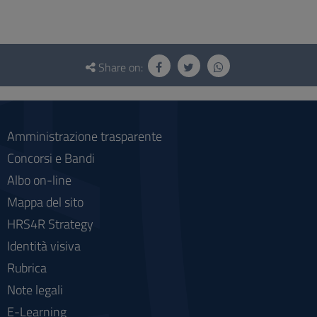
Questionnaire
and
Share on:
social
Amministrazione trasparente
Concorsi e Bandi
Albo on-line
Mappa del sito
HRS4R Strategy
Identità visiva
Rubrica
Note legali
E-Learning