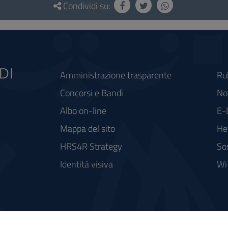
Condividi su:
Amministrazione trasparente
Ru
Concorsi e Bandi
Not
Albo on-line
E-
Mappa del sito
He
HRS4R Strategy
So
Identità visiva
Wi