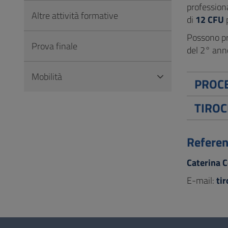
professiona
Altre attività formative
di
12 CFU
p
Possono pre
Prova finale
del 2° ann
Mobilità
PROCE
TIROC
Referent
Caterina 
E-mail:
ti
Questionario