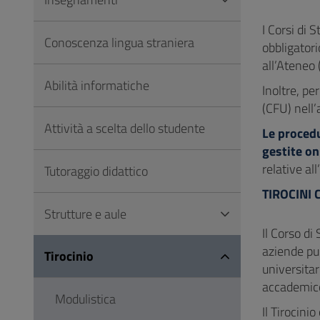
Vai
al
I Corsi di 
Conoscenza lingua straniera
Footer
obbligator
all’Ateneo 
Abilità informatiche
Inoltre, pe
(CFU) nell’
Attività a scelta dello studente
Le procedu
gestite on
relative al
Tutoraggio didattico
TIROCINI 
Strutture e aule
Il Corso di
aziende pub
Tirocinio
universitar
accademic
Modulistica
Il Tirocini