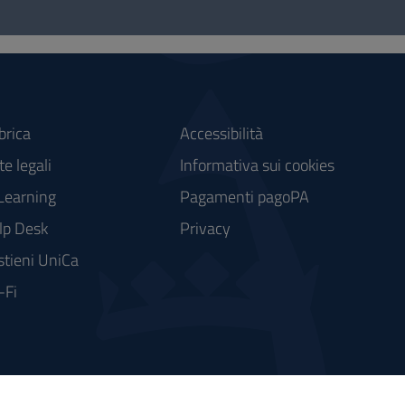
brica
Accessibilità
e legali
Informativa sui cookies
Learning
Pagamenti pagoPA
lp Desk
Privacy
stieni UniCa
-Fi