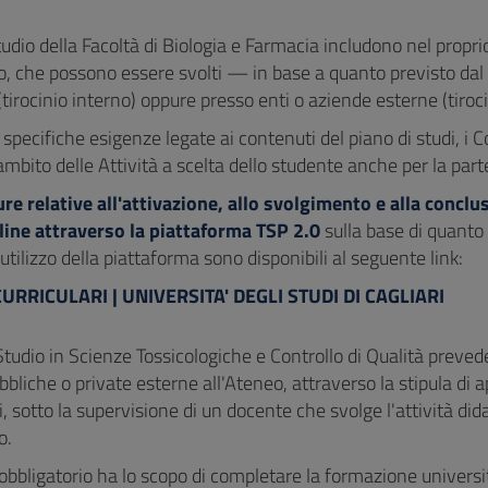
Studio della Facoltà di Biologia e Farmacia includono nel propri
io, che possono essere svolti — in base a quanto previsto dal
(tirocinio interno) oppure presso enti o aziende esterne (tiroc
r specifiche esigenze legate ai contenuti del piano di studi, i 
ambito delle Attività a scelta dello studente anche per la parte
re relative all'attivazione, allo svolgimento e alla conclu
line attraverso la piattaforma TSP 2.0
sulla base di quanto
l’utilizzo della piattaforma sono disponibili al seguente link:
CURRICULARI | UNIVERSITA' DEGLI STUDI DI CAGLIARI
 Studio in Scienze Tossicologiche e Controllo di Qualità preved
bliche o private esterne all'Ateneo, attraverso la stipula di a
i, sotto la supervisione di un docente che svolge l'attività did
o.
o obbligatorio ha lo scopo di completare la formazione univers