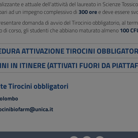
lizzante e attuale dell'attività del laureato in Scienze Tossic
ari ad un impegno complessivo di
300 ore
e deve essere svo
sentare domanda di avvio del Tirocinio obbligatorio, al termin
o di corso, gli studenti che abbiano maturato almeno
100 CF
DURA ATTIVAZIONE TIROCINI OBBLIGATOR
INI IN ITINERE (ATTIVATI FUORI DA PIATTA
e Tirocini obbligatori
Colombo
rocinibiofarm@unica.it