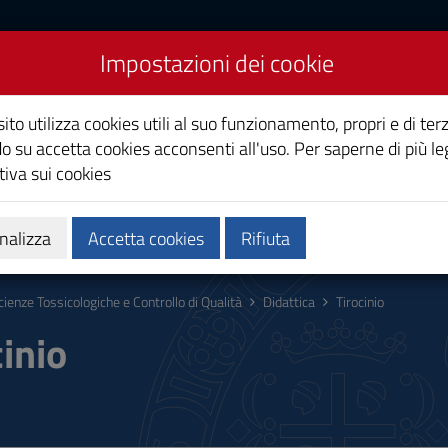
Impostazioni dei cookie
giche e Controllo di
ito utilizza cookies utili al suo funzionamento, propri e di terz
o su accetta cookies acconsenti all'uso. Per saperne di più le
iva sui cookies
Calendari e orari
Qualità e miglioramento
nalizza
Accetta cookies
Rifiuta
cienze Tossicologiche e Controllo di Qualità
Didattica
Tirocinio
cinio