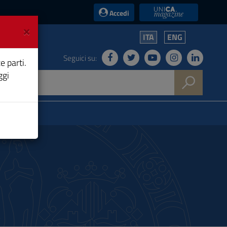
UniCA News
Accedi
×
ITA
ENG
Seguici su:
e parti.
ggi