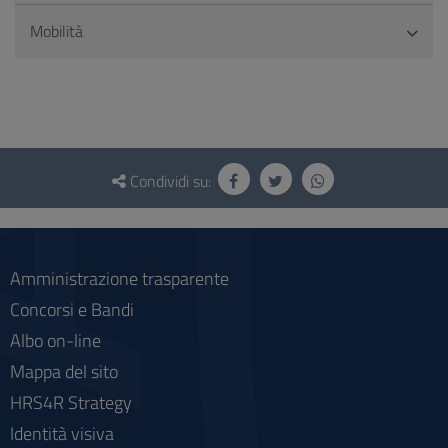
Mobilità
Questionario
e
Condividi su:
social
Amministrazione trasparente
Concorsi e Bandi
Albo on-line
Mappa del sito
HRS4R Strategy
Identità visiva