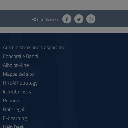
Questionario
e
Condividi su:
social
Amministrazione trasparente
Concorsi e Bandi
Albo on-line
Mappa del sito
HRS4R Strategy
Identità visiva
Rubrica
Note legali
E-Learning
Help Desk