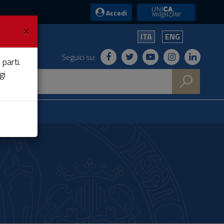
UniCA News
Accedi
×
ITA
ENG
Seguici su:
 parti.
gi