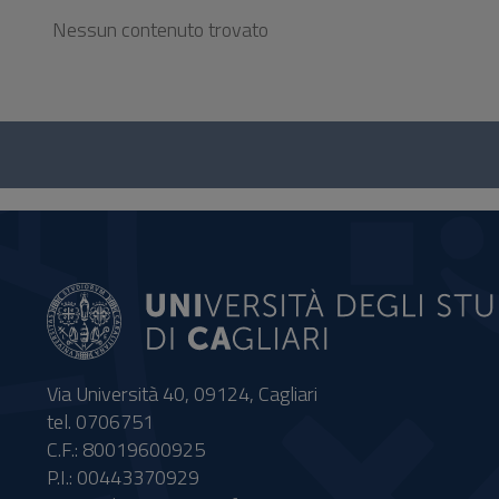
Nessun contenuto trovato
Questionario
e
social
Via Università 40, 09124, Cagliari
tel. 0706751
C.F.: 80019600925
P.I.: 00443370929