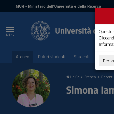
MIUR
MUR
- Ministero dell'Università e della Ricerca
e
Accedi
Università degli 
Toggle
Questo s
MENU
navigation
Cliccand
Informat
Submenu
Ateneo
Futuri studenti
Studenti
Laureati
Perso
Vai
al
UniCa
Ateneo
Docenti 
Contenuto
Vai
Simona Ia
alla
navigazione
del
sito