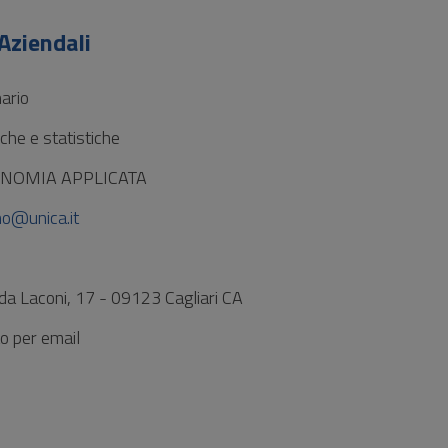
Aziendali
ario
he e statistiche
ONOMIA APPLICATA
o@unica.it
 da Laconi, 17 - 09123 Cagliari CA
 per email