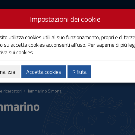
Impostazioni dei cookie
Studi di Cagliari
ito utilizza cookies utili al suo funzionamento, propri e di terze
o su accetta cookies acconsenti all'uso. Per saperne di più leg
iva sui cookies
Ricerca
Società e territorio
nalizza
Accetta cookies
Rifiuta
e ricercatori
Iammarino Simona
mmarino