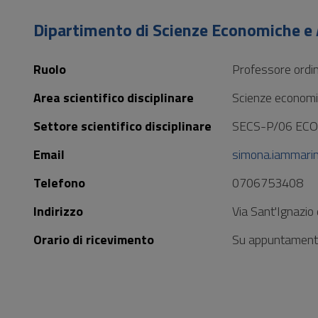
Vai
al
Dipartimento di Scienze Economiche e 
Footer
Ruolo
Professore ordin
Area scientifico disciplinare
Scienze economic
Settore scientifico disciplinare
SECS-P/06 EC
Email
simona.iammarin
Telefono
0706753408
Indirizzo
Via Sant'Ignazio
Orario di ricevimento
Su appuntamento