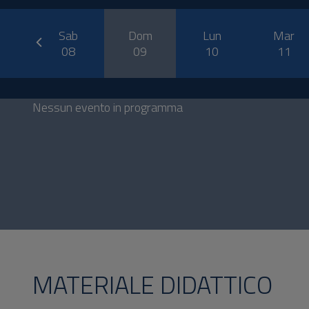
prev
n
Sab
Dom
Lun
Mar
7
08
09
10
11
Nessun evento in programma
MATERIALE DIDATTICO