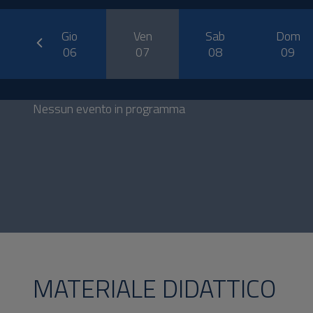
prev
er
Gio
Ven
Sab
Dom
5
06
07
08
09
Nessun evento in programma
MATERIALE DIDATTICO