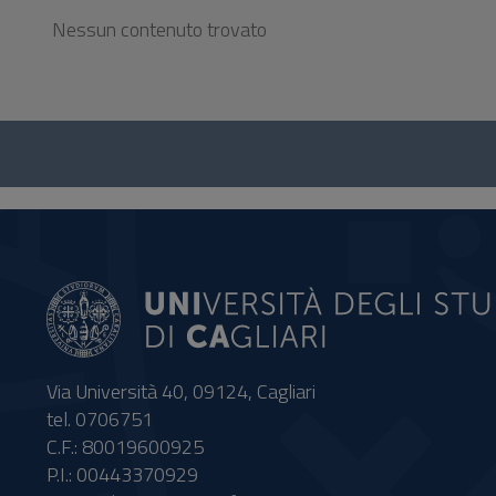
Nessun contenuto trovato
Questionario
e
social
Via Università 40, 09124, Cagliari
tel. 0706751
C.F.: 80019600925
P.I.: 00443370929