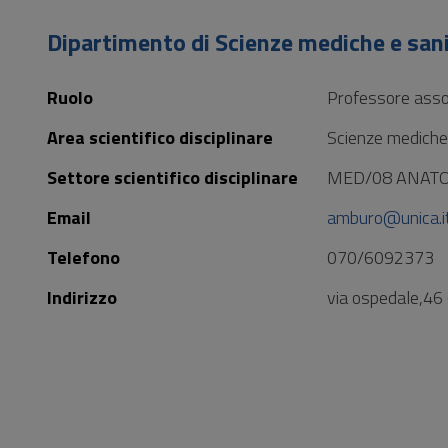
Vai
al
Dipartimento di Scienze mediche e san
Footer
Ruolo
Professore asso
Area scientifico disciplinare
Scienze mediche
Settore scientifico disciplinare
MED/08 ANATO
Email
amburo@unica.i
Telefono
070/6092373
Indirizzo
via ospedale,46