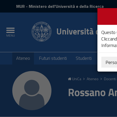
MIUR
MUR
- Ministero dell'Università e della Ricerca
e
Accedi
Università degli 
Toggle
Questo s
MENU
navigation
Cliccand
Informat
Submenu
Ateneo
Futuri studenti
Studenti
Laureati
Perso
Vai
al
UniCa
Ateneo
Docenti 
Contenuto
Vai
Rossano 
alla
navigazione
del
sito