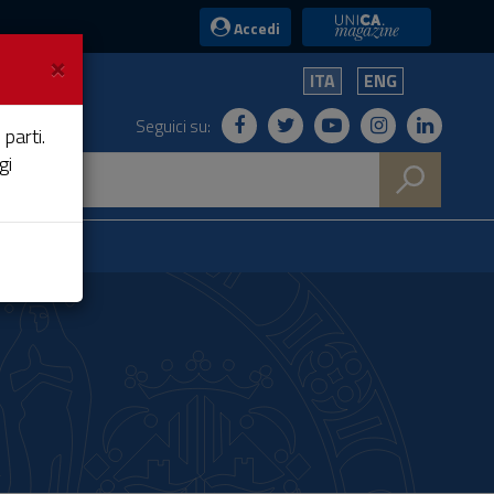
UniCA News
Accedi
×
ITA
ENG
Seguici su:
 parti.
gi