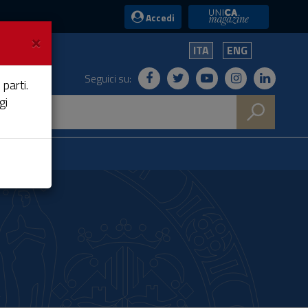
UniCA News
Accedi
×
ITA
ENG
Seguici su:
 parti.
gi