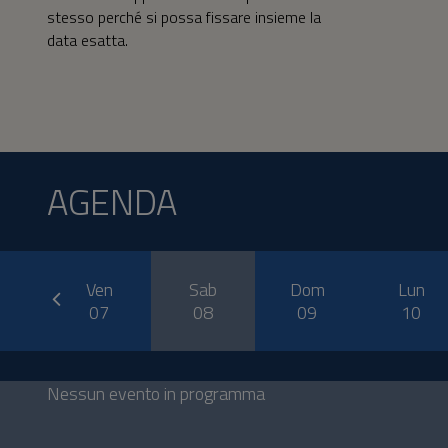
stesso perché si possa fissare insieme la
data esatta.
AGENDA
prev
o
Ven
Sab
Dom
Lun
6
07
08
09
10
Nessun evento in programma