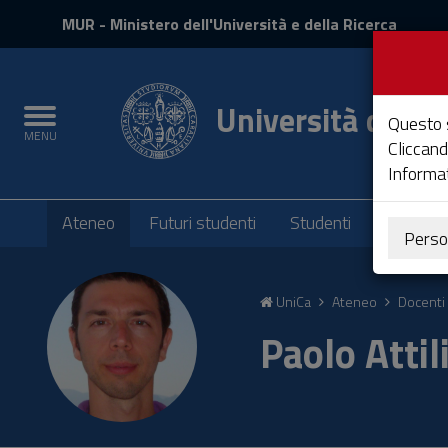
MIUR
MUR
- Ministero dell'Università e della Ricerca
e
Accedi
Università degli 
Toggle
Questo s
MENU
navigation
Cliccand
Informat
Submenu
Ateneo
Futuri studenti
Studenti
Laureati
Perso
Vai
al
UniCa
Ateneo
Docenti 
Contenuto
Vai
Paolo Attil
alla
navigazione
del
sito