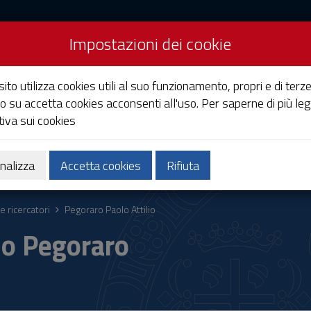
Impostazioni dei cookie
Studi di Cagliari
ito utilizza cookies utili al suo funzionamento, propri e di terze
o su accetta cookies acconsenti all'uso. Per saperne di più leg
iva sui cookies
Ricerca
Società e territorio
nalizza
Accetta cookies
Rifiuta
e ricercatori
Pegoraro Paolo Attilio
io Pegoraro