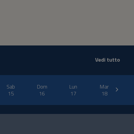
Vedi tutto
next
Sab
Dom
Lun
Mar
M
15
16
17
18