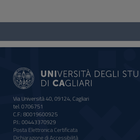
Questionario
e
social
Via Università 40, 09124, Cagliari
tel. 0706751
C.F.: 80019600925
P.I.: 00443370929
Posta Elettronica Certificata
Dichiarazione di Accessibilità