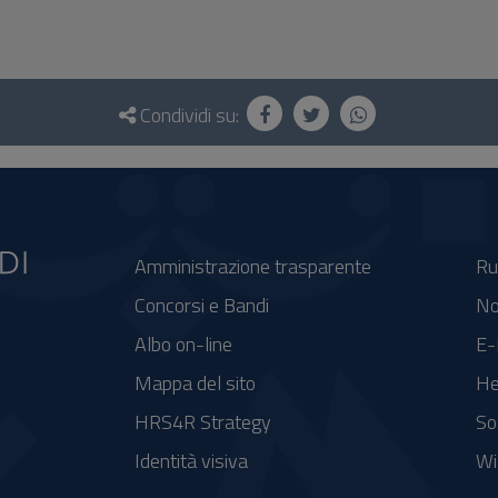
Condividi su:
Amministrazione trasparente
Ru
Concorsi e Bandi
No
Albo on-line
E-
Mappa del sito
He
HRS4R Strategy
So
Identità visiva
Wi