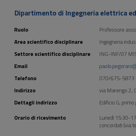
Vai
al
Dipartimento di Ingegneria elettrica ed
Footer
Ruolo
Professore asso
Area scientifico disciplinare
Ingegneria indust
Settore scientifico disciplinare
ING-INF/07 MI
Email
paolo.pegoraro@
Telefono
070/675-5873
Indirizzo
via Marengo 2, 
Dettagli indirizzo
Edificio G, primo
Orario di ricevimento
Lunedì 15:30-17
concordati (via t