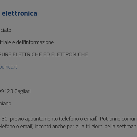
 elettronica
ciato
riale e dell'informazione
SURE ELETTRICHE ED ELETTRONICHE
unica.it
09123 Cagliari
 piano
:30, previo appuntamento (telefono o email). Potranno comu
elefono o email) incontri anche per gli altri giorni della settiman