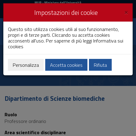
MIUR
MUR
- Ministero dell'Università
e della Ricerca
e
×
Impostazioni dei cookie
UniCA News
Accedi
Accedi
Università degli
Questo sito utilizza cookies utili al suo funzionamento,
Toggle
propri e di terze parti. Cliccando su accetta cookies
Studi di Cagliari
navigation
acconsenti all'uso. Per saperne di più leggi
Informativa sui
cookies
Vai
al
Manolo Carta
Contenuto
Vai
Personalizza
Accetta cookies
Rifiuta
alla
navigazione
del
sito
Vai
Dipartimento di Scienze biomediche
al
Footer
Ruolo
Professore ordinario
Area scientifico disciplinare