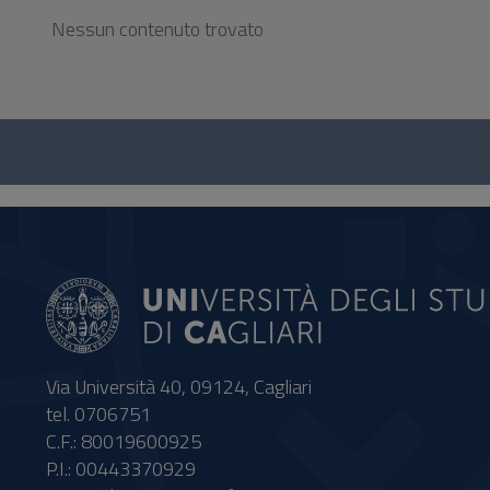
Nessun contenuto trovato
Questionario
e
social
Via Università 40, 09124, Cagliari
tel. 0706751
C.F.: 80019600925
P.I.: 00443370929