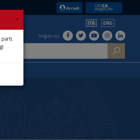
UniCA News
Accedi
×
ITA
ENG
Seguici su:
 parti.
gi