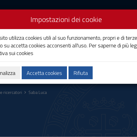
Impostazioni dei cookie
Studi di Cagliari
ito utilizza cookies utili al suo funzionamento, propri e di terze
o su accetta cookies acconsenti all'uso. Per saperne di più leg
iva sui cookies
Ricerca
Società e territorio
nalizza
Accetta cookies
Rifiuta
e ricercatori
Saba Luca