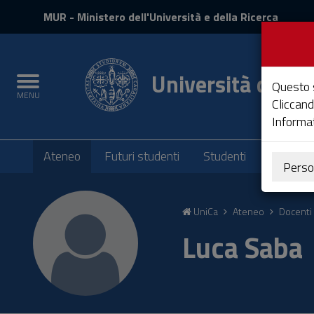
MIUR
MUR
- Ministero dell'Università e della Ricerca
e
Accedi
Università degli 
Toggle
Questo s
MENU
navigation
Cliccand
Informat
Submenu
Ateneo
Futuri studenti
Studenti
Laureati
Perso
Vai
al
UniCa
Ateneo
Docenti 
Contenuto
Vai
Luca Saba
alla
navigazione
del
sito