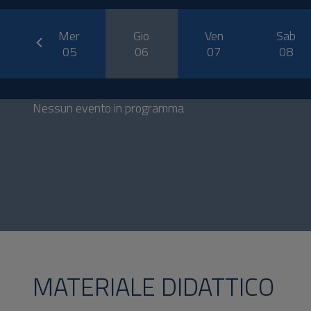
prev
ar
Mer
Gio
Ven
Sab
4
05
06
07
08
Nessun evento in programma
MATERIALE DIDATTICO