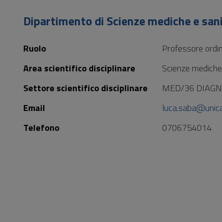
Vai
al
Dipartimento di Scienze mediche e san
Footer
Ruolo
Professore ordin
Area scientifico disciplinare
Scienze mediche
Settore scientifico disciplinare
MED/36 DIAGN
Email
luca.saba@unica
Telefono
0706754014