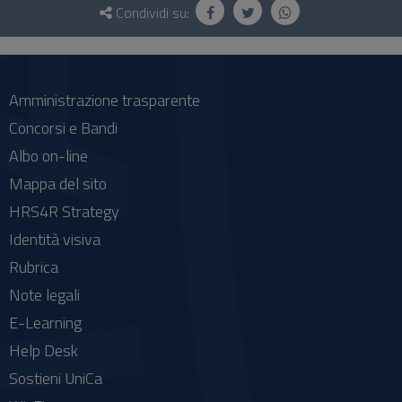
e
Condividi su:
social
Amministrazione trasparente
Concorsi e Bandi
Albo on-line
Mappa del sito
HRS4R Strategy
Identità visiva
Rubrica
Note legali
E-Learning
Help Desk
Sostieni UniCa