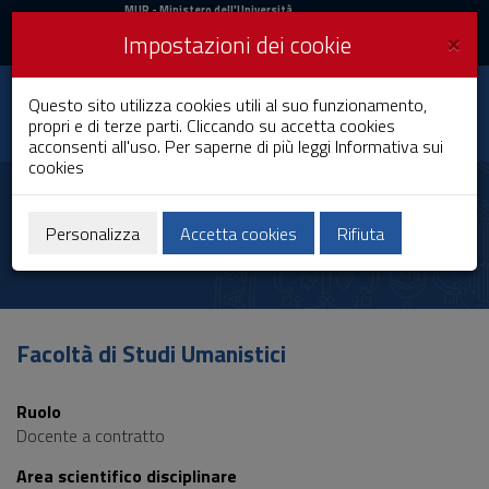
MIUR
MUR
- Ministero dell'Università
e della Ricerca
e
×
Impostazioni dei cookie
UniCA News
Accedi
Accedi
Università degli
Questo sito utilizza cookies utili al suo funzionamento,
Toggle
propri e di terze parti. Cliccando su accetta cookies
Studi di Cagliari
navigation
acconsenti all'uso. Per saperne di più leggi
Informativa sui
cookies
Vai
al
Gras Hason
Contenuto
Vai
Personalizza
Accetta cookies
Rifiuta
alla
navigazione
del
sito
Vai
Facoltà di Studi Umanistici
al
Footer
Ruolo
Docente a contratto
Area scientifico disciplinare