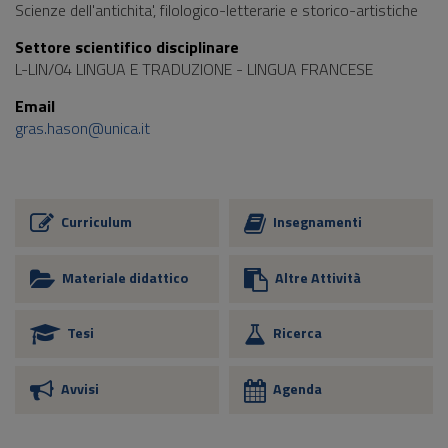
Scienze dell'antichita', filologico-letterarie e storico-artistiche
Settore scientifico disciplinare
L-LIN/04 LINGUA E TRADUZIONE - LINGUA FRANCESE
Email
gras.hason@unica.it
Curriculum
Insegnamenti
Materiale didattico
Altre Attività
Tesi
Ricerca
Avvisi
Agenda