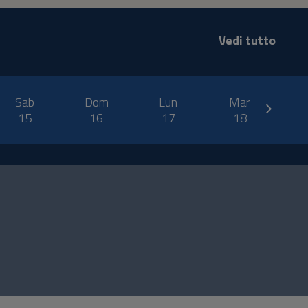
Vedi tutto
next
Sab
Dom
Lun
Mar
M
15
16
17
18