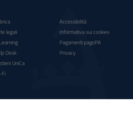
brica
Accessibilità
te legali
Informativa sui cookies
Learning
Pagamenti pagoPA
lp Desk
Privacy
stieni UniCa
-Fi