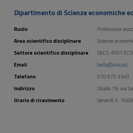
Vai
al
Dipartimento di Scienze economiche ed
Footer
Ruolo
Professore asso
Area scientifico disciplinare
Scienze economic
Settore scientifico disciplinare
SECS-P/01 EC
Email
bella@unica.it
Telefono
070 675 3340
Indirizzo
Studio 19, via S
Orario di ricevimento
Venerdì, h. 10:0