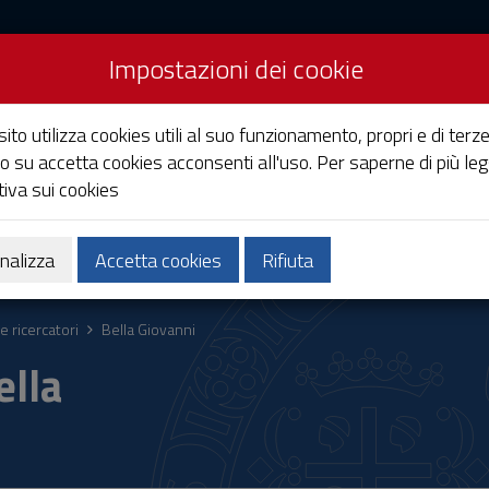
Impostazioni dei cookie
Studi di Cagliari
ito utilizza cookies utili al suo funzionamento, propri e di terze
o su accetta cookies acconsenti all'uso. Per saperne di più leg
iva sui cookies
Ricerca
Società e territorio
nalizza
Accetta cookies
Rifiuta
e ricercatori
Bella Giovanni
ella