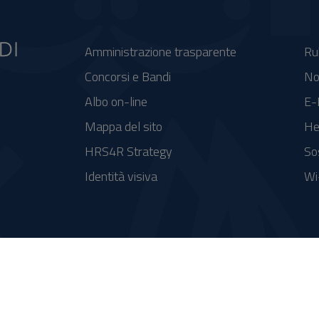
Amministrazione trasparente
Ru
Concorsi e Bandi
No
Albo on-line
E-
Mappa del sito
He
HRS4R Strategy
So
Identità visiva
Wi
se FSC - Fondo per lo Sviluppo e la Coesione
integrato a supporto della didattica e della ricerca e potenziamento dei servizi online agli studenti