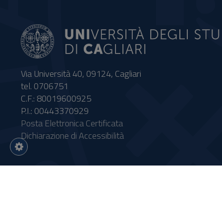
Via Università 40, 09124, Cagliari
tel. 0706751
C.F.: 80019600925
P.I.: 00443370929
Posta Elettronica Certificata
Dichiarazione di Accessibilità
Impostazioni
cookie
Intervento finanziato con risor
Sistema informatico gestionale 