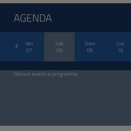
AGENDA
prev
o
Ven
Sab
Dom
Lun
6
07
08
09
10
Nessun evento in programma