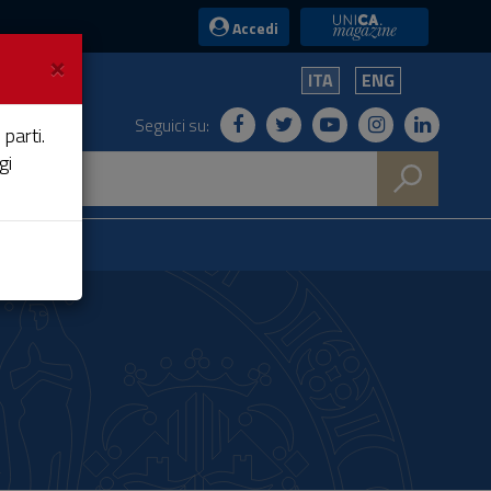
UniCA News
Accedi
×
ITA
ENG
Seguici su:
 parti.
gi