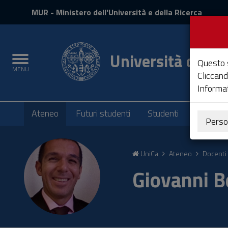
MIUR
MUR
- Ministero dell'Università e della Ricerca
e
Accedi
Università degli 
Toggle
Questo s
MENU
navigation
Cliccand
Informat
Submenu
Ateneo
Futuri studenti
Studenti
Laureati
Perso
Vai
al
UniCa
Ateneo
Docenti 
Contenuto
Vai
Giovanni B
alla
navigazione
del
sito