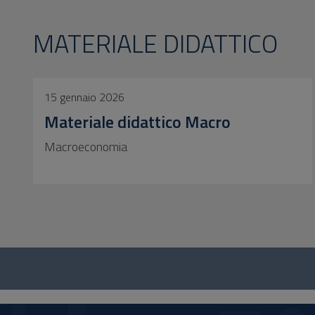
MATERIALE DIDATTICO
15 gennaio 2026
Materiale didattico Macro
Macroeconomia
Questionario
e
social