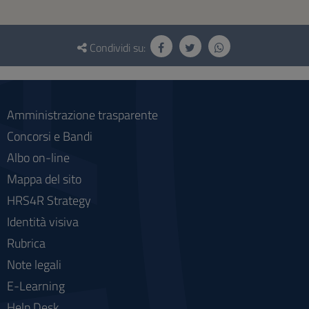
Questionario
e
Condividi su:
social
Amministrazione trasparente
Concorsi e Bandi
Albo on-line
Mappa del sito
HRS4R Strategy
Identità visiva
Rubrica
Note legali
E-Learning
Help Desk