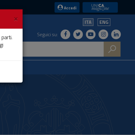
UniCA News
Accedi
×
ITA
ENG
Seguici su:
 parti.
gi