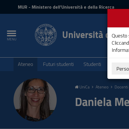
MIUR
MUR
- Ministero dell'Università e della Ricerca
e
Accedi
Università degli 
Toggle
Questo s
MENU
navigation
Cliccand
Informat
Submenu
Ateneo
Futuri studenti
Studenti
Laureati
Perso
Vai
al
UniCa
Ateneo
Docenti 
Contenuto
Vai
Daniela M
alla
navigazione
del
sito