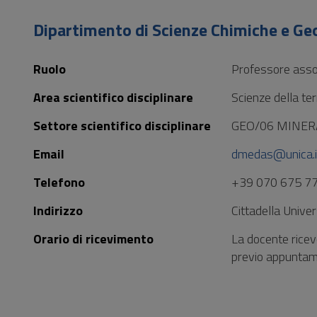
Vai
al
Dipartimento di Scienze Chimiche e Ge
Footer
Ruolo
Professore asso
Area scientifico disciplinare
Scienze della ter
Settore scientifico disciplinare
GEO/06 MINER
Email
dmedas@unica.i
Telefono
+39 070 675 7
Indirizzo
Cittadella Unive
Orario di ricevimento
La docente riceve
previo appuntam