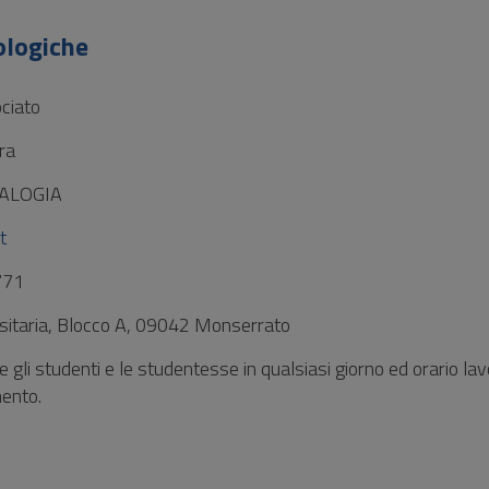
ologiche
ciato
ra
ALOGIA
t
771
rsitaria, Blocco A, 09042 Monserrato
 gli studenti e le studentesse in qualsiasi giorno ed orario lav
ento.