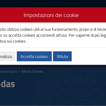
Impostazioni dei cookie
Studi di Cagliari
ito utilizza cookies utili al suo funzionamento, propri e di terze
o su accetta cookies acconsenti all'uso. Per saperne di più leg
iva sui cookies
Ricerca
Società e territorio
nalizza
Accetta cookies
Rifiuta
e ricercatori
Medas Daniela
edas