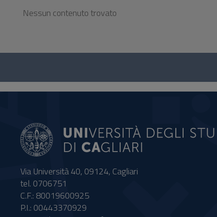
Nessun contenuto trovato
Questionario
e
social
Via Università 40, 09124, Cagliari
tel. 0706751
C.F.: 80019600925
P.I.: 00443370929