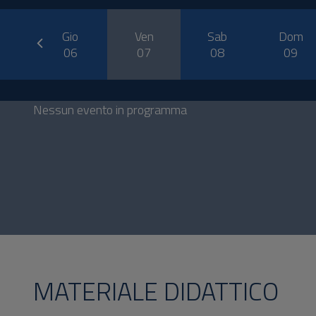
prev
er
Gio
Ven
Sab
Dom
5
06
07
08
09
Nessun evento in programma
MATERIALE DIDATTICO