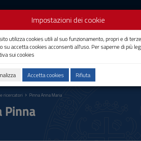
Impostazioni dei cookie
Studi di Cagliari
ito utilizza cookies utili al suo funzionamento, propri e di terze
o su accetta cookies acconsenti all'uso. Per saperne di più leg
iva sui cookies
Ricerca
Società e territorio
nalizza
Accetta cookies
Rifiuta
e ricercatori
Pinna Anna Maria
a Pinna