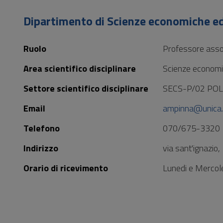
Vai
al
Dipartimento di Scienze economiche ed
Footer
Ruolo
Professore asso
Area scientifico disciplinare
Scienze economic
Settore scientifico disciplinare
SECS-P/02 PO
Email
ampinna@unica.
Telefono
070/675-3320
Indirizzo
via sant'ignazio
Orario di ricevimento
Lunedi e Mercoled