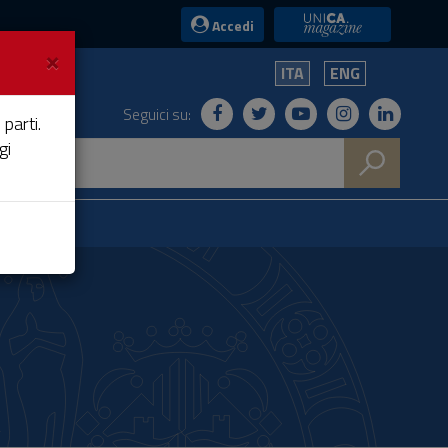
UniCA News
Accedi
×
ITA
ENG
Seguici su:
 parti.
gi