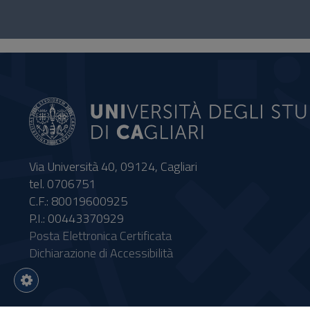
Questionario
e
social
Via Università 40, 09124, Cagliari
tel. 0706751
C.F.: 80019600925
P.I.: 00443370929
Posta Elettronica Certificata
Dichiarazione di Accessibilità
Impostazioni
cookie