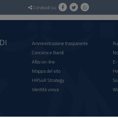
Condividi su:
Amministrazione trasparente
Ru
Concorsi e Bandi
No
Albo on-line
E-
Mappa del sito
He
HRS4R Strategy
So
Identità visiva
Wi