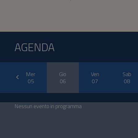
AGENDA
prev
ar
Mer
Gio
Ven
Sab
4
05
06
07
08
Nessun evento in programma