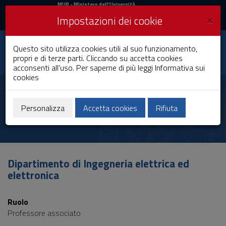
MIUR
MUR
- Ministero dell'Università
e della Ricerca
e
×
Impostazioni dei cookie
UniCA News
Accedi
Accedi
Università degli
Questo sito utilizza cookies utili al suo funzionamento,
Toggle
propri e di terze parti. Cliccando su accetta cookies
Studi di Cagliari
navigation
acconsenti all'uso. Per saperne di più leggi
Informativa sui
cookies
Vai
al
Alessandro Fanti
Contenuto
Vai
Personalizza
Accetta cookies
Rifiuta
alla
navigazione
del
sito
Vai
Dipartimento di Ingegneria elettrica ed
al
elettronica
Footer
Ruolo
Professore associato