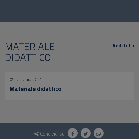
MATERIALE
Vedi tutti
DIDATTICO
05 febbraio 2021
Materiale didattico
Questionario
e
Condividi su: