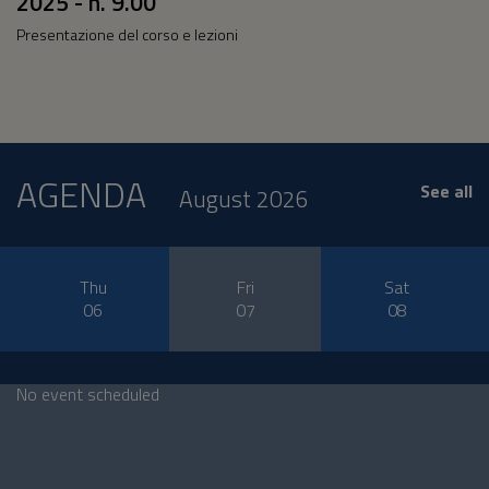
2025 - h. 9.00
Presentazione del corso e lezioni
AGENDA
See all
August 2026
Thu
Fri
Sat
06
07
08
No event scheduled