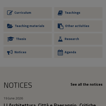
Curriculum
Teachings
Teaching materials
Other activities
Thesis
Research
Notices
Agenda
NOTICES
See all the notices
19 June 2026
LI Architettura, Città e Paesaggio_Critiche