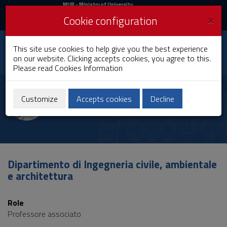
MIUR
MUR
- Ministry of University
and Research
and
×
Cookie configuration
UniCA News
Login
Login
University of
This site use cookies to help give you the best experience
Toggle
on our website. Clicking accepts cookies, you agree to this.
Cagliari
navigation
Please read
Cookies Information
Skip
to
Adriano Dessi'
Content
Customize
Accepts cookies
Decline
Go
to
site
navigation
Go
to
Dipartimento di Ingegneria civile, ambientale
Footer
e architettura
Role
Professore associato