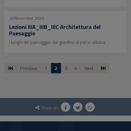
30 November 2023
Lezioni IIIA_IIIB_IIIC Architettura del
Paesaggio
I luoghi del paesaggio: dal giardino al parco urbano
Previous
1
2
3
4
Next
Questionnaire
and
Share on:
social