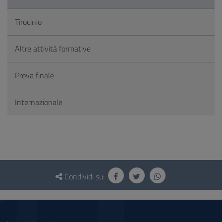
Tirocinio
Altre attività formative
Prova finale
Internazionale
Questionario
e
Condividi su:
social