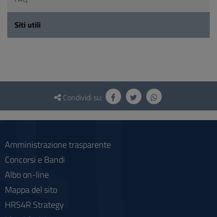
Siti utili
Questionario
e
Condividi su:
social
Amministrazione trasparente
Concorsi e Bandi
Albo on-line
Mappa del sito
HRS4R Strategy