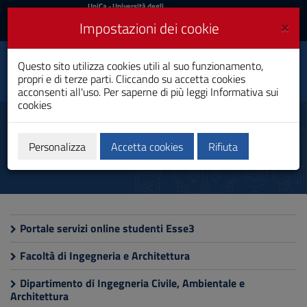
UniCa
UniCa
- Università degli
Studi di Cagliari
e
×
Impostazioni dei cookie
UniCA News
Accedi
Accedi
Beni Architettonici e del
Questo sito utilizza cookies utili al suo funzionamento,
Toggle
Paesaggio
propri e di terze parti. Cliccando su accetta cookies
navigation
Scuola di Specializzazione
acconsenti all'uso. Per saperne di più leggi
Informativa sui
cookies
Vai
al
Siti utili
Contenuto
Vai
Personalizza
Accetta cookies
Rifiuta
alla
navigazione
del
sito
Vai
al
Portale servizi online studenti Esse3
Footer
Facoltà di Ingegneria e Architettura
Dipartimento di Ingegneria Civile, Ambientale e
Architettura