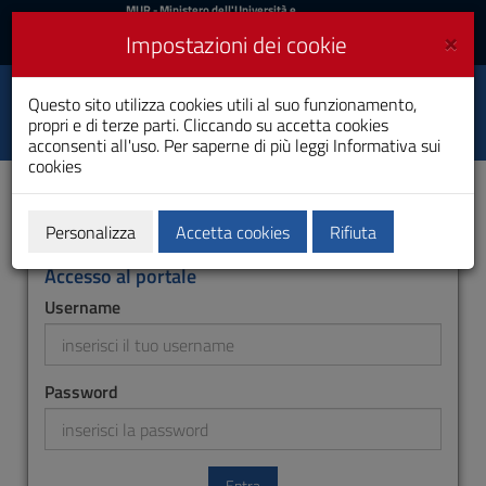
MIUR
MUR
- Ministero dell'Università e
della Ricerca
e
×
Impostazioni dei cookie
UniCA News
Accedi
Accedi
Università degli
Questo sito utilizza cookies utili al suo funzionamento,
Toggle
propri e di terze parti. Cliccando su accetta cookies
Studi di Cagliari
navigation
acconsenti all'uso. Per saperne di più leggi
Informativa sui
cookies
Vai
al
Contenuto
Vai
Personalizza
Accetta cookies
Rifiuta
alla
navigazione
Accesso al portale
del
Username
sito
Vai
al
Footer
Password