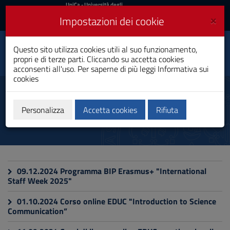
UniCa
UniCa
- Università degli
Studi di Cagliari
e
×
Impostazioni dei cookie
UniCA News
Accedi
Accedi
Questo sito utilizza cookies utili al suo funzionamento,
Toggle
EDUC
propri e di terze parti. Cliccando su accetta cookies
navigation
acconsenti all'uso. Per saperne di più leggi
Informativa sui
cookies
Vai
al
2024
Contenuto
Vai
Personalizza
Accetta cookies
Rifiuta
alla
navigazione
del
sito
Vai
al
09.12.2024 Programma BIP Erasmus+ "International
Footer
Staff Week 2025"
01.10.2024 Corso online EDUC "Introduction to Science
Communication”