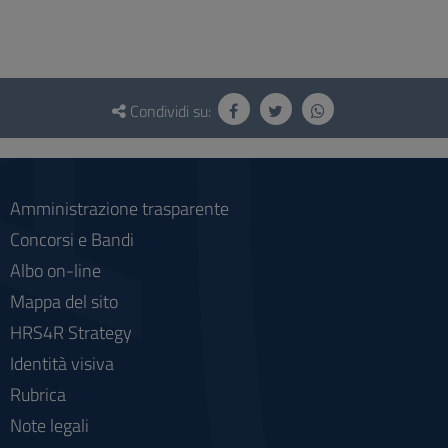
Questionario
e
Condividi su:
social
Amministrazione trasparente
Concorsi e Bandi
Albo on-line
Mappa del sito
HRS4R Strategy
Identità visiva
Rubrica
Note legali