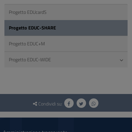
Progetto EDUcardS
Progetto EDUC-SHARE
Progetto EDUC+M
Progetto EDUC-WIDE
Questionario
e
Condividi su:
social