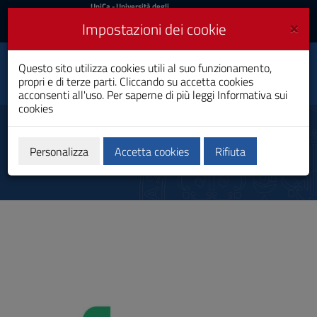
UniCa
UniCa
- Università degli
Studi di Cagliari
e
×
Impostazioni dei cookie
UniCA News
Accedi
Accedi
Questo sito utilizza cookies utili al suo funzionamento,
Toggle
EDUC
propri e di terze parti. Cliccando su accetta cookies
navigation
acconsenti all'uso. Per saperne di più leggi
Informativa sui
cookies
Vai
al
Progetto EDUC-SHARE
Contenuto
Vai
Personalizza
Accetta cookies
Rifiuta
alla
navigazione
del
sito
Vai
al
Footer