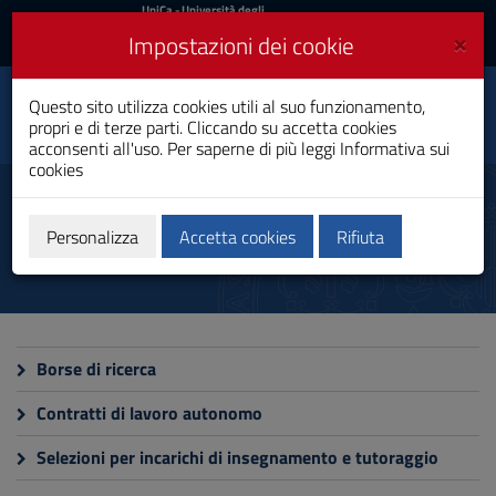
UniCa
UniCa
- Università degli
Studi di Cagliari
e
×
Impostazioni dei cookie
UniCA News
Accedi
Accedi
Questo sito utilizza cookies utili al suo funzionamento,
Dipartimento di Storia,
Toggle
propri e di terze parti. Cliccando su accetta cookies
beni culturali e territorio
navigation
acconsenti all'uso. Per saperne di più leggi
Informativa sui
cookies
Vai
al
Bandi e selezioni
Contenuto
Vai
Personalizza
Accetta cookies
Rifiuta
alla
navigazione
del
sito
Vai
al
Borse di ricerca
Footer
Contratti di lavoro autonomo
Selezioni per incarichi di insegnamento e tutoraggio