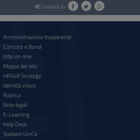
Questionario
e
Condividi su:
social
Amministrazione trasparente
Concorsi e Bandi
Albo on-line
Mappa del sito
HRS4R Strategy
Identità visiva
Rubrica
Note legali
E-Learning
Help Desk
Sostieni UniCa